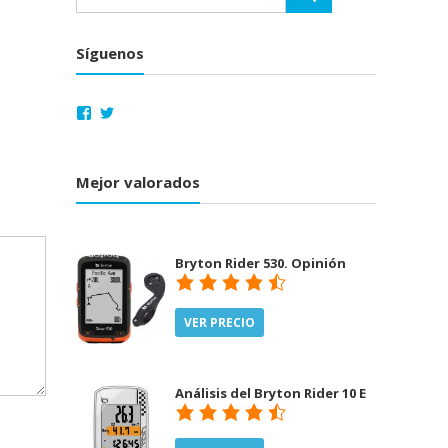
Síguenos
Ver
Ver
perfil
perfil
de
de
electronicadeportiva
@deportecnia
en
en
Mejor valorados
Facebook
Twitter
Bryton Rider 530. Opinión
VER PRECIO
Análisis del Bryton Rider 10 E