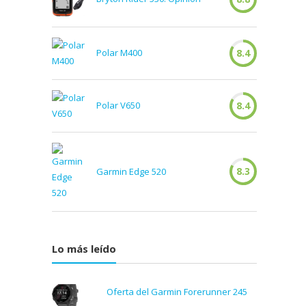
Polar M400
8.4
Polar V650
8.4
8.3
Garmin Edge 520
Lo más leído
Oferta del Garmin Forerunner 245