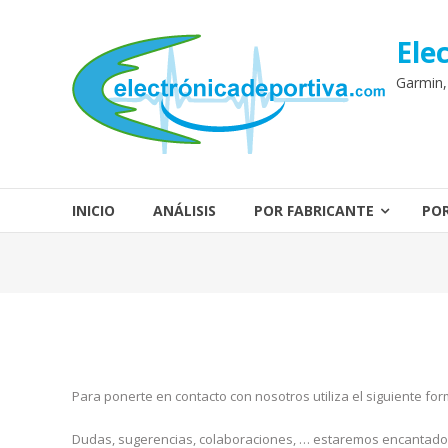
Saltar
contenido
Ele
Garmin,
INICIO
ANÁLISIS
POR FABRICANTE
POR
Para ponerte en contacto con nosotros utiliza el siguiente f
Dudas, sugerencias, colaboraciones, … estaremos encantado